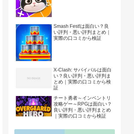
Smash Fest!は面白い？良
い評判・悪い評判まとめ｜
実際の口コミから検証
X-Clash: サバイバルは面白
い？良い評判・悪い評判ま
とめ｜実際の口コミから検
証
チート勇者～インベントリ
攻略ゲー～RPGは面白い？
良い評判・悪い評判まとめ
｜実際の口コミから検証