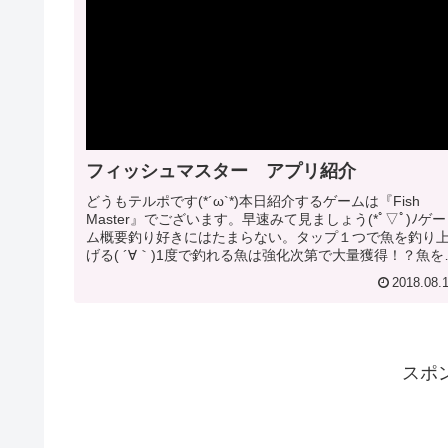
フィッシュマスター アプリ紹介
どうもテルポです(*´ω`*)本日紹介するゲームは『Fish
Master』でございます。早速みて見ましょう(*ﾟ▽ﾟ)ﾉゲー
ム概要釣り好きにはたまらない。タップ１つで魚を釣り
げる( ´∀｀)1度で釣れる魚は強化次第で大量獲得！？魚を
イ...
2018.08.
スポ