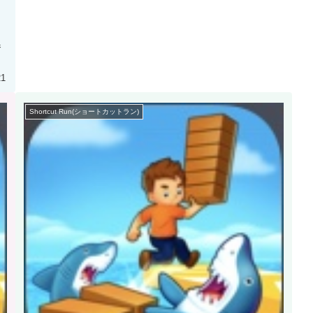
参
21
Shortcut Run(ショートカットラン)