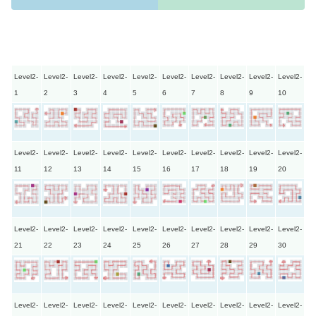
Level2-
Level2-
Level2-
Level2-
Level2-
Level2-
Level2-
Level2-
Level2-
Level2-
1
2
3
4
5
6
7
8
9
10
Level2-
Level2-
Level2-
Level2-
Level2-
Level2-
Level2-
Level2-
Level2-
Level2-
11
12
13
14
15
16
17
18
19
20
Level2-
Level2-
Level2-
Level2-
Level2-
Level2-
Level2-
Level2-
Level2-
Level2-
21
22
23
24
25
26
27
28
29
30
Level2-
Level2-
Level2-
Level2-
Level2-
Level2-
Level2-
Level2-
Level2-
Level2-