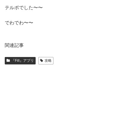
テルポでした〜〜
でわでわ〜〜
関連記事
『Fill』アプリ
攻略