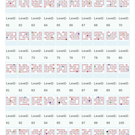
Level2-
Level2-
Level2-
Level2-
Level2-
Level2-
Level2-
Level2-
Level2-
Level2-
61
62
63
64
65
66
67
68
69
70
Level2-
Level2-
Level2-
Level2-
Level2-
Level2-
Level2-
Level2-
Level2-
Level2-
71
72
73
74
75
76
77
78
79
80
Level2-
Level2-
Level2-
Level2-
Level2-
Level2-
Level2-
Level2-
Level2-
Level2-
81
82
83
84
85
86
87
88
89
90
Level2-
Level2-
Level2-
Level2-
Level2-
Level2-
Level2-
Level2-
Level2-
Level2-
91
92
93
94
95
96
97
98
99
100