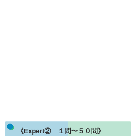
《Expert② １問〜５０問》