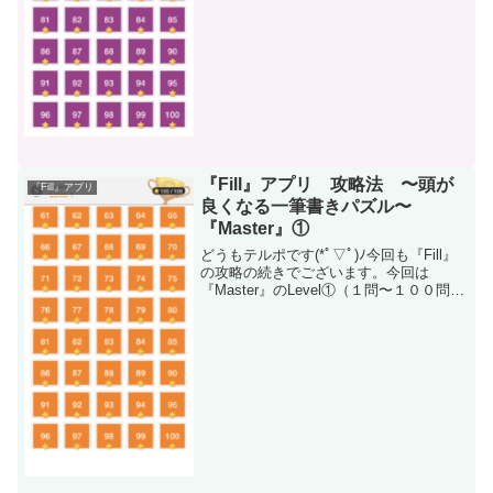
Level ２４（５１問〜１００問）L...
『Fill』アプリ 攻略法 〜頭が
『Fill』アプリ
良くなる一筆書きパズル〜
『Master』①
どうもテルポです(*ﾟ▽ﾟ)ﾉ今回も『Fill』
の攻略の続きでございます。今回は
『Master』のLevel①（１問〜１００問）
です。それでは早速続きをいきましょ
う。(ネタバレになっていますので注意し
てください）※画像には独自で赤印をつ
けて...