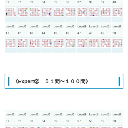
31
32
33
34
35
36
37
38
39
40
Level2-
Level2-
Level2-
Level2-
Level2-
Level2-
Level2-
Level2-
Level2-
Level2-
41
42
43
44
45
46
47
48
49
50
《Expert② ５１問〜１００問》
Level2-
Level2-
Level2-
Level2-
Level2-
Level2-
Level2-
Level2-
Level2-
Level2-
51
52
53
54
55
56
57
58
59
60