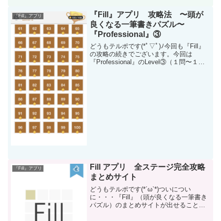
『Fill』アプリ 攻略法 〜頭が
『Fill』アプリ
良くなる一筆書きパズル〜
『Professional』③
どうもテルポです(*ﾟ▽ﾟ)ﾉ今回も『Fill』
の攻略の続きでございます。今回は
『Professional』のLevel③（１問〜１０
０問）です。それでは早速続きをいきま
しょう。(ネタバレになっていますので注
意してください）※画像には独自で...
Fill アプリ 全ステージ完全攻略
『Fill』アプリ
まとめサイト
どうもテルポです(*´ω`*)ついについ
に・・・『Fill』（頭が良くなる一筆書き
パズル）のまとめサイトが出せることに
感激と皆様に感謝です。クリックで各ス
テージの攻略へ飛べるようにしていま