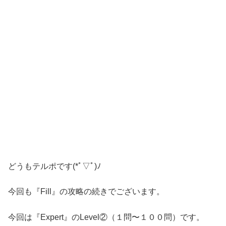
どうもテルポです(*ﾟ▽ﾟ)ﾉ
今回も『Fill』の攻略の続きでございます。
今回は『Expert』のLevel②（１問〜１００問）です。