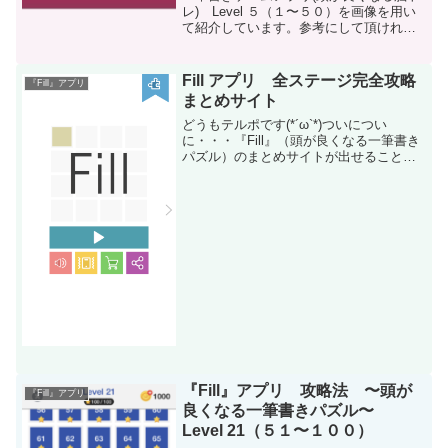
レ) Level ５（１〜５０）を画像を用い
て紹介しています。参考にして頂ければ
幸いです。
Fill アプリ 全ステージ完全攻略
『Fill』アプリ
まとめサイト
どうもテルポです(*´ω`*)ついについ
に・・・『Fill』（頭が良くなる一筆書き
パズル）のまとめサイトが出せることに
感激と皆様に感謝です。クリックで各ス
テージの攻略へ飛べるようにしていま
す。Fill アプリ 全ステージ レベル１〜
Leve...
『Fill』アプリ 攻略法 〜頭が
『Fill』アプリ
良くなる一筆書きパズル〜
Level 21（５１〜１００）