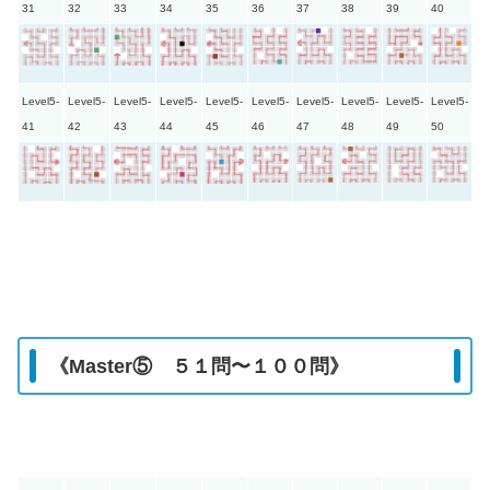
31
32
33
34
35
36
37
38
39
40
Level5-
Level5-
Level5-
Level5-
Level5-
Level5-
Level5-
Level5-
Level5-
Level5-
41
42
43
44
45
46
47
48
49
50
《Master⑤ ５１問〜１００問》