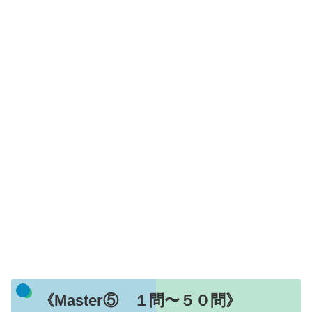
《Master⑤ １問〜５０問》