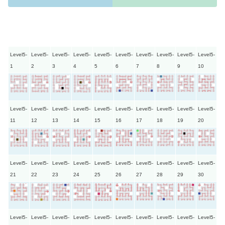
Level5-
Level5-
Level5-
Level5-
Level5-
Level5-
Level5-
Level5-
Level5-
Level5-
1
2
3
4
5
6
7
8
9
10
Level5-
Level5-
Level5-
Level5-
Level5-
Level5-
Level5-
Level5-
Level5-
Level5-
11
12
13
14
15
16
17
18
19
20
Level5-
Level5-
Level5-
Level5-
Level5-
Level5-
Level5-
Level5-
Level5-
Level5-
21
22
23
24
25
26
27
28
29
30
Level5-
Level5-
Level5-
Level5-
Level5-
Level5-
Level5-
Level5-
Level5-
Level5-