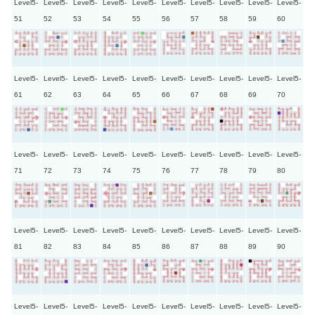
Level5-
Level5-
Level5-
Level5-
Level5-
Level5-
Level5-
Level5-
Level5-
Level5-
51
52
53
54
55
56
57
58
59
60
Level5-
Level5-
Level5-
Level5-
Level5-
Level5-
Level5-
Level5-
Level5-
Level5-
61
62
63
64
65
66
67
68
69
70
Level5-
Level5-
Level5-
Level5-
Level5-
Level5-
Level5-
Level5-
Level5-
Level5-
71
72
73
74
75
76
77
78
79
80
Level5-
Level5-
Level5-
Level5-
Level5-
Level5-
Level5-
Level5-
Level5-
Level5-
81
82
83
84
85
86
87
88
89
90
Level5-
Level5-
Level5-
Level5-
Level5-
Level5-
Level5-
Level5-
Level5-
Level5-