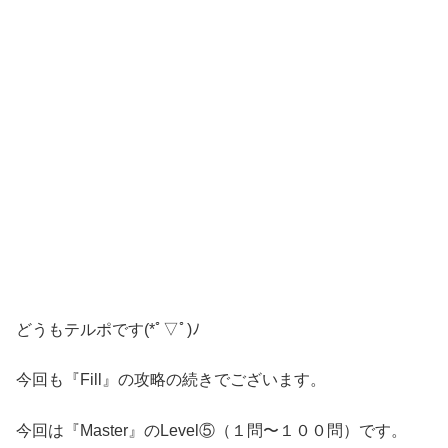
どうもテルポです(*ﾟ▽ﾟ)ﾉ
今回も『Fill』の攻略の続きでございます。
今回は『Master』のLevel⑤（１問〜１００問）です。