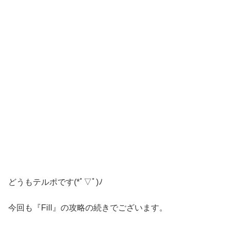
どうもテルポです(*ﾟ▽ﾟ)ﾉ
今回も『Fill』の攻略の続きでございます。