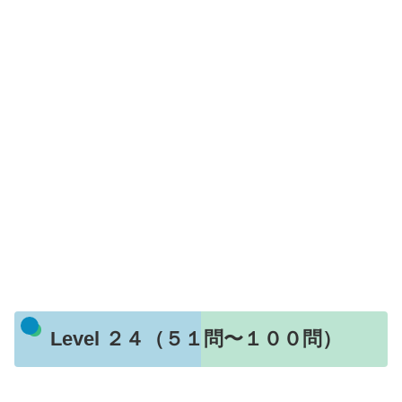
Level ２４（５１問〜１００問）