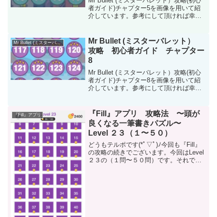
Mr Bullet (ミスターバレット）攻略(初心
者ガイド)チャプター5を画像を用いて紹
介しています。参考にして頂ければ幸い
です。
Mr Bullet (ミスターバレット）
Mr Bullet (ミスターバレット）
攻略 初心者ガイド チャプター
8
Mr Bullet (ミスターバレット）攻略(初心
者ガイド)チャプター8を画像を用いて紹
介しています。参考にして頂ければ幸い
です。
『Fill』アプリ 攻略法 〜頭が
『Fill』アプリ
良くなる一筆書きパズル〜
Level ２３（１〜５０）
どうもテルポです(*ﾟ▽ﾟ)ﾉ今回も『Fill』
の攻略の続きでございます。今回はLevel
２３の（１問〜５０問）です。それでは
早速続きをいきましょう。(ネタバレにな
っていますので注意してください）Level
２３（１問〜５０問）Level...