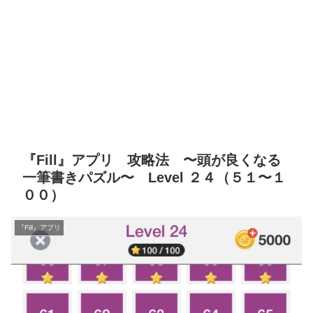
『Fill』アプリ 攻略法 〜頭が良くなる
一筆書きパズル〜 Level ２４（５１〜１
００）
『Fill』アプリ