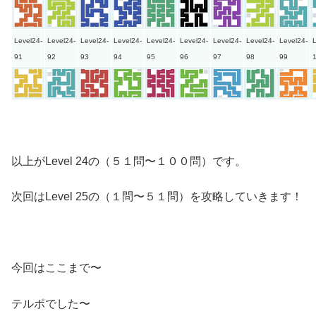
Level24-
Level24-
Level24-
Level24-
Level24-
Level24-
Level24-
Level24-
Level24-
L
91
92
93
94
95
96
97
98
99
以上がLevel 24の（５１問〜１００問）です。
次回はLevel 25の（１問〜５１問）を攻略していきます！
今回はここまで〜
テルポでした〜