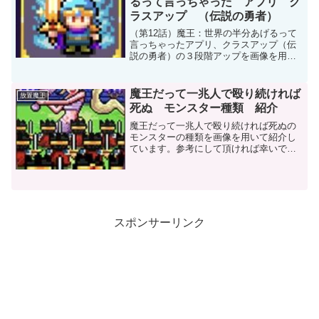
るって言っちゃった アプリ ク
ラスアップ （伝説の勇者）
（第12話）魔王：世界の半分あげるって
言っちゃったアプリ、クラスアップ（伝
説の勇者）の３段階アップを画像を用い
て紹介しています。どれだけ強くなるか
確認できます。参考にして頂ければ幸い
です。
魔王だって一兆人で殴り続ければ
放置魔王
死ぬ モンスター種類 紹介
魔王だって一兆人で殴り続ければ死ぬの
モンスターの種類を画像を用いて紹介し
ています。参考にして頂ければ幸いで
す。
スポンサーリンク