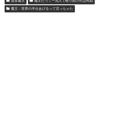
放置魔王
魔王だって一兆人で殴り続ければ死ぬ
魔王：世界の半分あげるって言っちゃた