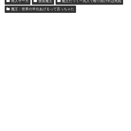
商人サーガ
放置魔王
魔王だって一兆人で殴り続ければ死ぬ
魔王：世界の半分あげるって言っちゃた