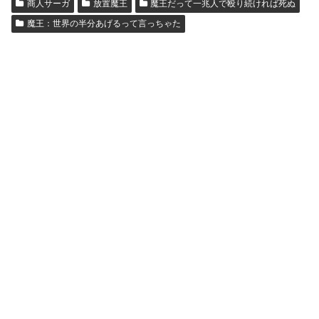
商人サーガ
放置魔王
魔王だって一兆人で殴り続ければ死ぬ
魔王：世界の半分あげるって言っちゃた