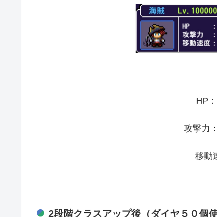
HP：
攻撃力：4
移動速
2段階クラスアップ後（ダイヤ５０個