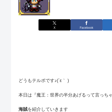
X
Facebook
どうもテルポです♪(´ε｀ )
本日は『魔王：世界の半分あげるって言っち
海賊
を紹介していきます