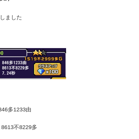
でしました
846多1233由
613不8229多