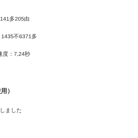
141多205由
435不6371多
度：7,24秒
使用）
でしました