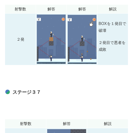
射撃数
解答
解答
解説
BOXを１発目で
破壊
２発
２発目で悪者を
成敗
ステージ３７
射撃数
解答
解説