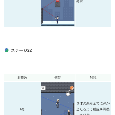
発射
ステージ32
射撃数
解答
解説
３体の悪者全てに弾が
1発
当たるよう射線を調整