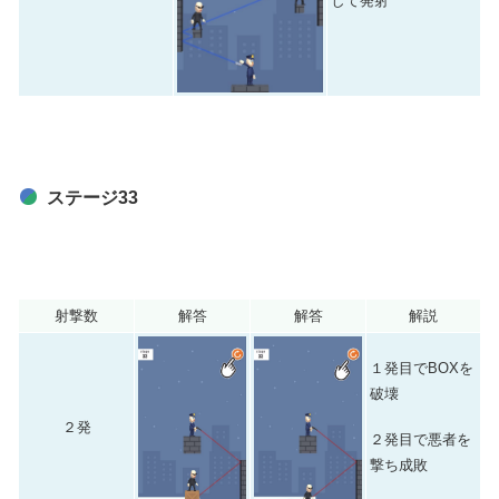
して発射
ステージ33
射撃数
解答
解答
解説
１発目でBOXを
破壊
２発
２発目で悪者を
撃ち成敗