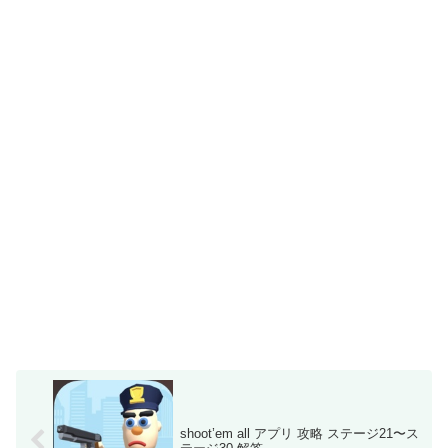
shoot’em all アプリ 攻略 ステージ21〜ス