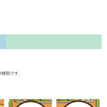
！
2種類です。