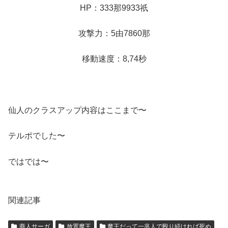
HP：333那9933祇
攻撃力：5由7860那
移動速度：8,74秒
仙人のクラスアップ内容はここまで〜
テルポでした〜
ではでは〜
関連記事
商人サーガ
放置魔王
魔王だって一兆人で殴り続ければ死ぬ