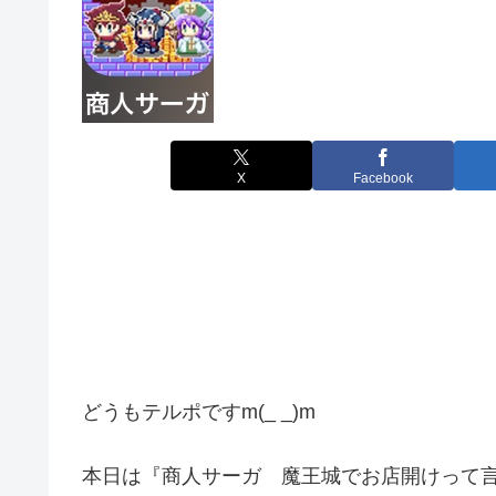
X
Facebook
どうもテルポですm(_ _)m
本日は『商人サーガ 魔王城でお店開けって