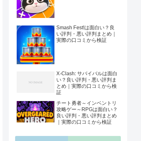
Smash Fest!は面白い？良
い評判・悪い評判まとめ｜
実際の口コミから検証
X-Clash: サバイバルは面白
い？良い評判・悪い評判ま
とめ｜実際の口コミから検
証
チート勇者～インベントリ
攻略ゲー～RPGは面白い？
良い評判・悪い評判まとめ
｜実際の口コミから検証