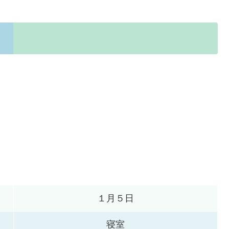
！
１月５日
寝室