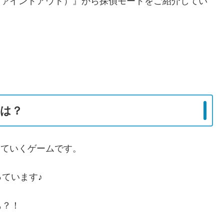
t（ファインドアウト）』から探偵モードをご紹介してい
！
とは？
解いていくゲームです。
ています♪
も？！