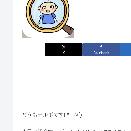
X
Facebook
どうもテルポです( *｀ω´)