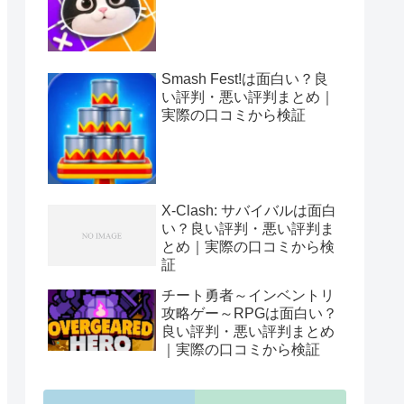
Smash Fest!は面白い？良
い評判・悪い評判まとめ｜
実際の口コミから検証
X-Clash: サバイバルは面白
い？良い評判・悪い評判ま
とめ｜実際の口コミから検
証
チート勇者～インベントリ
攻略ゲー～RPGは面白い？
良い評判・悪い評判まとめ
｜実際の口コミから検証