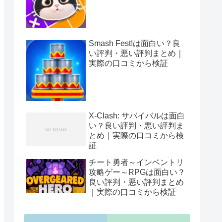
Smash Fest!は面白い？良
い評判・悪い評判まとめ｜
実際の口コミから検証
X-Clash: サバイバルは面白
い？良い評判・悪い評判ま
とめ｜実際の口コミから検
証
チート勇者～インベントリ
攻略ゲー～RPGは面白い？
良い評判・悪い評判まとめ
｜実際の口コミから検証