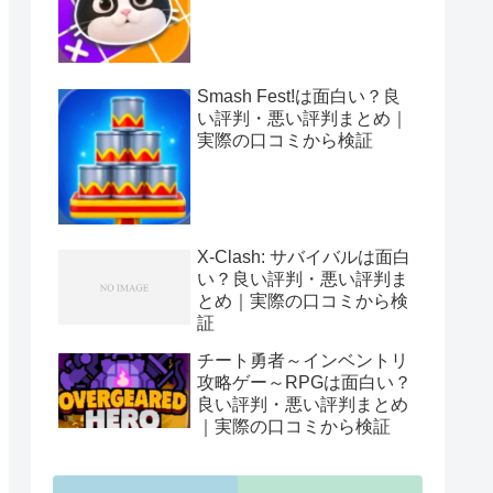
Smash Fest!は面白い？良
い評判・悪い評判まとめ｜
実際の口コミから検証
X-Clash: サバイバルは面白
い？良い評判・悪い評判ま
とめ｜実際の口コミから検
証
チート勇者～インベントリ
攻略ゲー～RPGは面白い？
良い評判・悪い評判まとめ
｜実際の口コミから検証