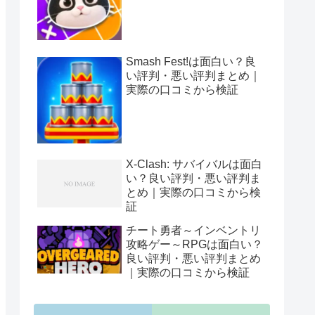
Smash Fest!は面白い？良
い評判・悪い評判まとめ｜
実際の口コミから検証
X-Clash: サバイバルは面白
い？良い評判・悪い評判ま
とめ｜実際の口コミから検
証
チート勇者～インベントリ
攻略ゲー～RPGは面白い？
良い評判・悪い評判まとめ
｜実際の口コミから検証